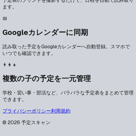
予定表のプリントを撮影するだけで、日程を自動で読み取り
ます。
📅
Googleカレンダーに同期
読み取った予定をGoogleカレンダーへ自動登録。スマホで
いつでも確認できます。
👨‍👩‍👧
複数の子の予定を一元管理
学校・習い事・部活など、バラバラな予定表をまとめて管理
できます。
プライバシーポリシー
利用規約
© 2026 予定スキャン