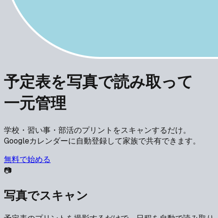
予定表を写真で読み取って
一元管理
学校・習い事・部活のプリントをスキャンするだけ。
Googleカレンダーに自動登録して家族で共有できます。
無料で始める
📷
写真でスキャン